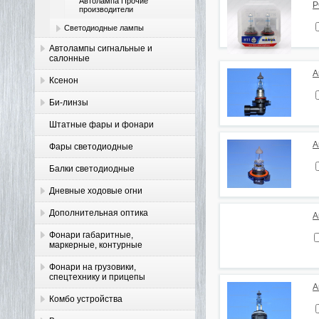
Автолампа Прочие
P
производители
Светодиодные лампы
Автолампы сигнальные и
салонные
А
Ксенон
Би-линзы
Штатные фары и фонари
А
Фары светодиодные
Балки светодиодные
Дневные ходовые огни
Дополнительная оптика
А
Фонари габаритные,
маркерные, контурные
Фонари на грузовики,
спецтехнику и прицепы
А
Комбо устройства