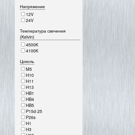
Напряжение
12V
24V
Температура свечения
(Kelvin)
4500K
4100K
Цоколь
M5
H10
H11
H13
HB1
HB4
HB5
P15d-25
P26s
H1
H3