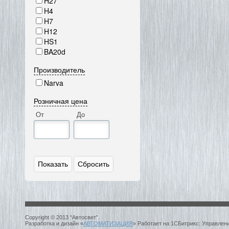
H27
H4
H7
H12
HS1
BA20d
Производитель
Narva
Розничная цена
От
До
Copyright © 2013 “Автосвет”.
Разработка и дизайн «
АВТОМАТИЗАЦИЯ
» Работает на 1СБитрикс: Управлен