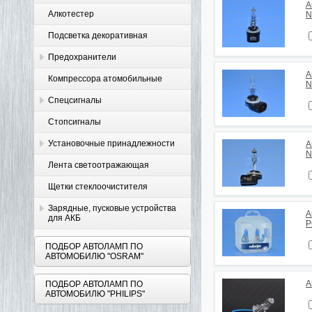
А
Алкотестер
N
Подсветка декоративная
Предохранители
А
Компрессора атомобильные
N
Спецсигналы
Стопсигналы
Установочные принадлежности
А
N
Лента светоотражающая
Щетки стеклоочистителя
Зарядные, пусковые устройства
А
для АКБ
P
ПОДБОР АВТОЛАМП ПО
АВТОМОБИЛЮ "OSRAM"
А
ПОДБОР АВТОЛАМП ПО
АВТОМОБИЛЮ "PHILIPS"