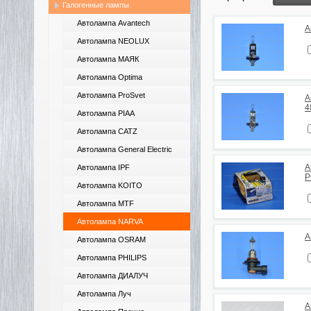
Галогенные лампы
Автолампа Avantech
А
Автолампа NEOLUX
Автолампа МАЯК
Автолампа Optima
Автолампа ProSvet
А
4
Автолампа PIAA
Автолампа CATZ
Автолампа General Electric
А
Автолампа IPF
P
Автолампа KOITO
Автолампа MTF
Автолампа NARVA
А
Автолампа OSRAM
Автолампа PHILIPS
Автолампа ДИАЛУЧ
Автолампа Луч
А