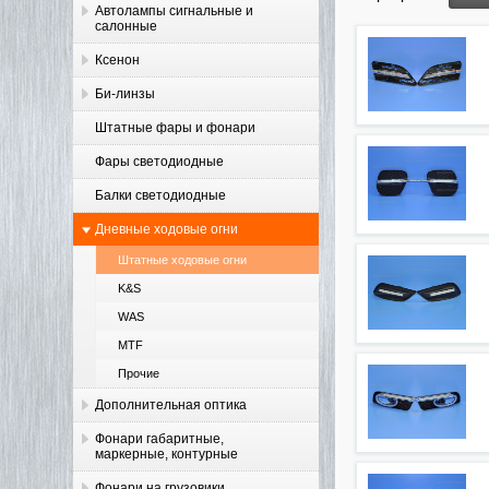
Автолампы сигнальные и
салонные
Ксенон
Би-линзы
Штатные фары и фонари
Фары светодиодные
Балки светодиодные
Дневные ходовые огни
Штатные ходовые огни
K&S
WAS
MTF
Прочие
Дополнительная оптика
Фонари габаритные,
маркерные, контурные
Фонари на грузовики,