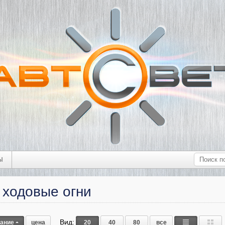
Ы
 ходовые огни
Вид:
вание
цена
20
40
80
все