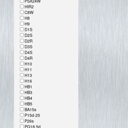
PSX24W
HIR2
C8W
H8
H9
D1S
D2S
D2R
D3S
D4S
D4R
H10
H11
H13
H16
HB1
HB3
HB4
HB5
BA15s
P15d-25
P26s
PG18.5d