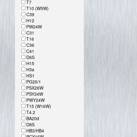
T7
T10 (W5W)
C39
H12
PW24W
C31
T16
C36
C41
D6S
H15
H3a
HS1
PG20/1
PSX26W
PSY24W
PWY24W
T15 (W16W)
T4.2
BA20d
D8S
HB3/HB4
PCY16W