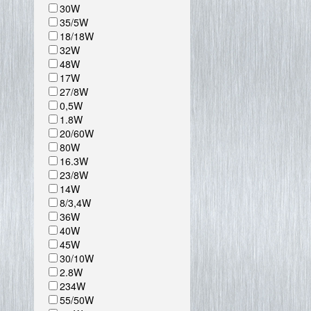
30W
35/5W
18/18W
32W
48W
17W
27/8W
0,5W
1.8W
20/60W
80W
16.3W
23/8W
14W
8/3,4W
36W
40W
45W
30/10W
2.8W
234W
55/50W