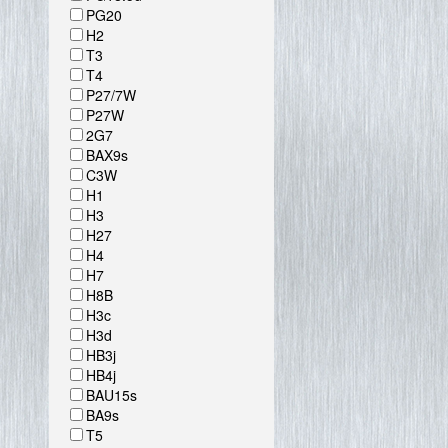
PG20
H2
T3
T4
P27/7W
P27W
2G7
BAX9s
C3W
H1
H3
H27
H4
H7
H8B
H3c
H3d
HB3j
HB4j
BAU15s
BA9s
T5