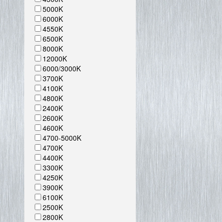
5000K
6000K
4550K
6500K
8000K
12000K
6000/3000K
3700K
4100K
4800K
2400K
2600K
4600K
4700-5000K
4700K
4400K
3300K
4250K
3900K
6100K
2500K
2800K