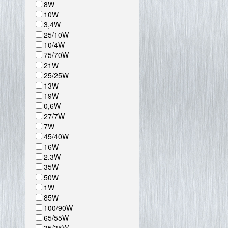
8W
10W
3,4W
25/10W
10/4W
75/70W
21W
25/25W
13W
19W
0,6W
27/7W
7W
45/40W
16W
2.3W
35W
50W
1W
85W
100/90W
65/55W