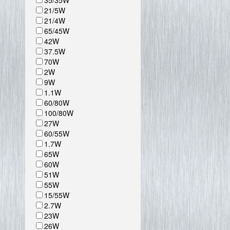
35/35W
21/5W
21/4W
65/45W
42W
37.5W
70W
2W
9W
1.1W
60/80W
100/80W
27W
60/55W
1.7W
65W
60W
51W
55W
15/55W
2.7W
23W
26W