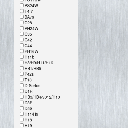
PS24W
T4.7
BA7s
C28
PH24W
C35
C42
C44
PH16W
H11b
H8/H9/H11/H16
HB1/HB5
P42s
T13
D-Series
D1R
HB3/HB4/9012/H10
D3R
D5S
H11/H9
H18
H19