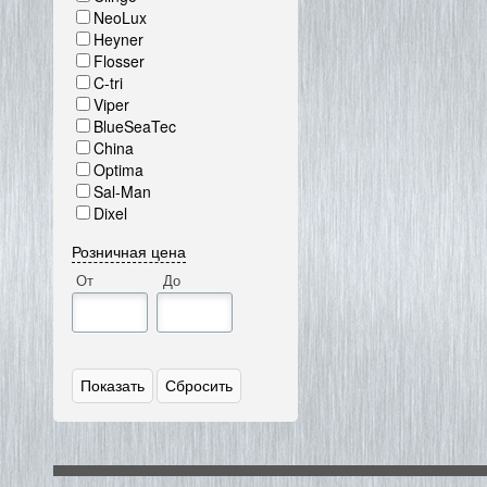
NeoLux
Heyner
Flosser
C-tri
Viper
BlueSeaTec
China
Optima
Sal-Man
Dixel
Розничная цена
От
До