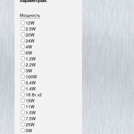
параметрам:
Мощность
12W
2.5W
20W
24W
4W
6W
1.2W
2.2W
3W
100W
0,4W
1.4W
18 Вт х2
15W
11W
1.5W
7.5W
25W
5W