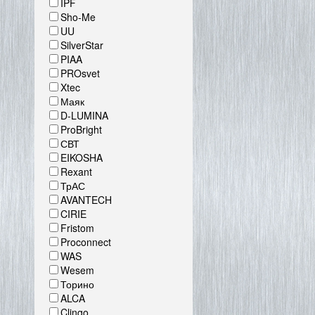
IPF
Sho-Me
UU
SilverStar
PIAA
PROsvet
Xtec
Маяк
D-LUMINA
ProBright
СВТ
EIKOSHA
Rexant
ТрАС
AVANTECH
CIRIE
Fristom
Proconnect
WAS
Wesem
Торино
ALCA
Clingo