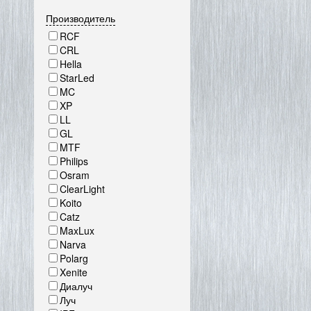
Производитель
RCF
CRL
Hella
StarLed
MC
XP
LL
GL
MTF
Philips
Osram
ClearLight
Koito
Catz
MaxLux
Narva
Polarg
Xenite
Диалуч
Луч