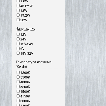
1.6W
45 Вт х2
18W
19,2W
28W
Напряжение
12V
24V
12V-24V
6V
18V-32V
Температура свечения
(Kelvin)
4200K
5500K
4000K
5200K
4500K
4150K
3000K
4300K