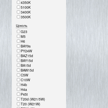
4350K
5100K
3400K
3500K
Цоколь
G23
M5
H6
BAY9s
PY24W
BAZ15d
BAY15d
BA15d
BAW15d
C5W
C10W
H4b
H4a
P45t
T20d (W21/5W)
T20 (W21W)