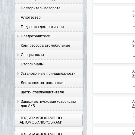
Повторитель поворота
А
3
Алкотестер
Подсветка декоративная
Предохранители
А
Компрессора атомобильные
3
Спецсигналы
Стопсигналы
А
Установочные принадлежности
3
Лента светоотражающая
Щетки стеклоочистителя
Зарядные, пусковые устройства
А
для АКБ
3
ПОДБОР АВТОЛАМП ПО
АВТОМОБИЛЮ "OSRAM"
А
ПОДБОР АВТОЛАМП ПО