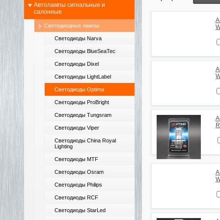
Автолампы сигнальные и
салонные
А
Светодиодные лампы
W
Светодиоды Narva
Светодиоды BlueSeaTec
Светодиоды Dixel
А
W
Светодиоды LightLabel
Светодиоды Optima
Светодиоды ProBright
Светодиоды Tungsram
А
R
Светодиоды Viper
Светодиоды China Royal
Lighting
Светодиоды MTF
Светодиоды Osram
А
W
Светодиоды Philips
Светодиоды RCF
Светодиоды StarLed