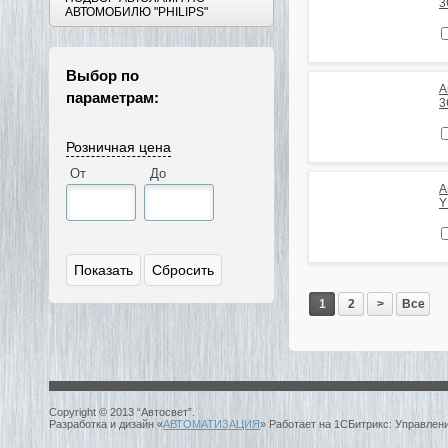
3
АВТОМОБИЛЮ "PHILIPS"
Выбор по
А
параметрам:
3
Розничная цена
От
До
А
Y
1
2
>
Все
Copyright © 2013 “Автосвет”.
Разработка и дизайн «
АВТОМАТИЗАЦИЯ
» Работает на 1СБитрикс: Управлен