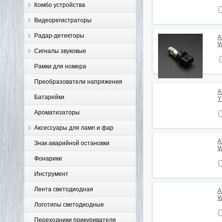
Комбо устройства
Видеорегистраторы
Радар-детекторы
А
W
Сигналы звуковые
Рамки для номера
Преобразователи напряжения
А
Батарейки
Y
Ароматизаторы
Аксессуары для ламп и фар
А
Знак аварийной остановки
W
Фонарики
Инструмент
Лента светодиодная
А
W
Логотипы светодиодные
Переходники прикуривателя