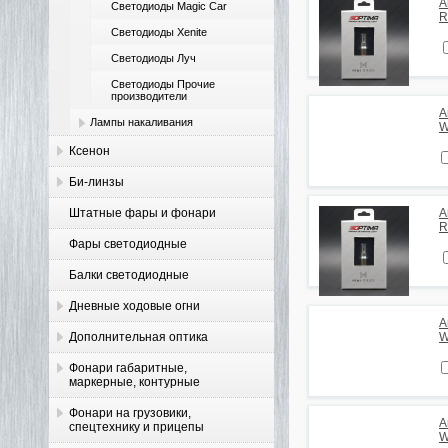
А
Светодиоды Magic Car
R
Светодиоды Xenite
Светодиоды Луч
Светодиоды Прочие
производители
А
Лампы накаливания
W
Ксенон
Би-линзы
Штатные фары и фонари
А
R
Фары светодиодные
Балки светодиодные
Дневные ходовые огни
А
Дополнительная оптика
W
Фонари габаритные,
маркерные, контурные
Фонари на грузовики,
А
спецтехнику и прицепы
W