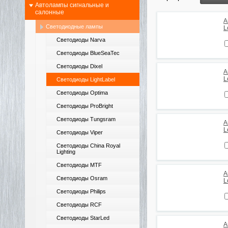
Автолампы сигнальные и
салонные
А
Светодиодные лампы
L
Светодиоды Narva
Светодиоды BlueSeaTec
Светодиоды Dixel
А
L
Светодиоды LightLabel
Светодиоды Optima
Светодиоды ProBright
Светодиоды Tungsram
А
L
Светодиоды Viper
Светодиоды China Royal
Lighting
Светодиоды MTF
А
Светодиоды Osram
L
Светодиоды Philips
Светодиоды RCF
Светодиоды StarLed
А