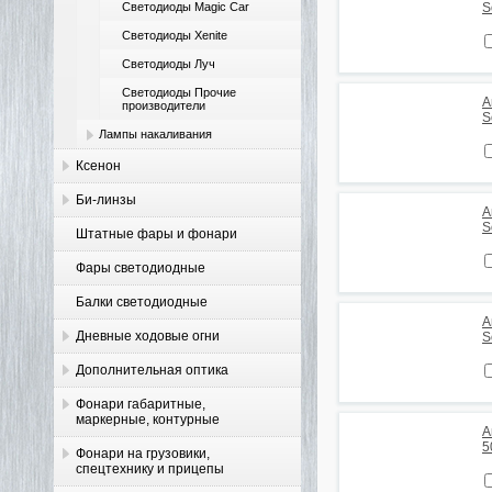
Светодиоды Magic Car
S
Светодиоды Xenite
Светодиоды Луч
Светодиоды Прочие
А
производители
S
Лампы накаливания
Ксенон
Би-линзы
А
S
Штатные фары и фонари
Фары светодиодные
Балки светодиодные
А
Дневные ходовые огни
S
Дополнительная оптика
Фонари габаритные,
маркерные, контурные
А
5
Фонари на грузовики,
спецтехнику и прицепы