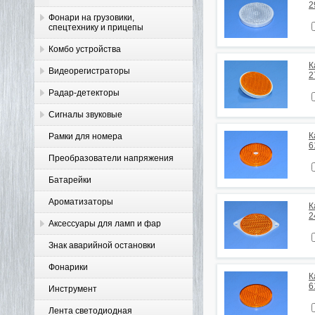
2
Фонари на грузовики,
спецтехнику и прицепы
Комбо устройства
К
Видеорегистраторы
2
Радар-детекторы
Сигналы звуковые
К
Рамки для номера
6
Преобразователи напряжения
Батарейки
Ароматизаторы
К
2
Аксессуары для ламп и фар
Знак аварийной остановки
Фонарики
К
6
Инструмент
Лента светодиодная