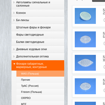
Автолампы сигнальные и
салонные
К
Ксенон
2
Би-линзы
Штатные фары и фонари
К
Фары светодиодные
6
Балки светодиодные
Дневные ходовые огни
Дополнительная оптика
К
W
Фонари габаритные,
маркерные, контурные
WAS (Польша)
Прочие
К
8
ТрАС (Россия)
Fristom (Польша)
ORPRO
К
MTF