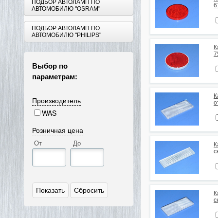
ПОДБОР АВТОЛАМП ПО
6
АВТОМОБИЛЮ "OSRAM"
ПОДБОР АВТОЛАМП ПО
АВТОМОБИЛЮ "PHILIPS"
К
7
Выбор по
параметрам:
К
Производитель
о
WAS
Розничная цена
От
До
К
с
К
с