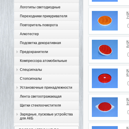
Логотипы светодиодные
К
Переходники прикуривателя
7
Повторитель поворота
Алкотестер
К
Подсветка декоративная
2
Предохранители
Компрессора атомобильные
Спецсигналы
К
6
Стопсигналы
Установочные принадлежности
Лента светоотражающая
К
3
Щетки стеклоочистителя
Зарядные, пусковые устройства
для АКБ
К