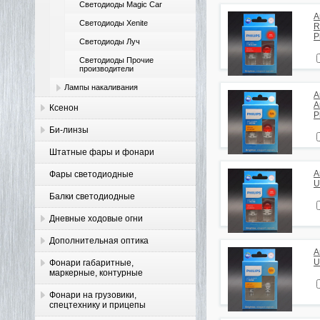
Светодиоды Magic Car
А
Светодиоды Xenite
R
P
Светодиоды Луч
Светодиоды Прочие
производители
Лампы накаливания
А
A
Ксенон
P
Би-линзы
Штатные фары и фонари
А
Фары светодиодные
U
Балки светодиодные
Дневные ходовые огни
Дополнительная оптика
А
U
Фонари габаритные,
маркерные, контурные
Фонари на грузовики,
спецтехнику и прицепы