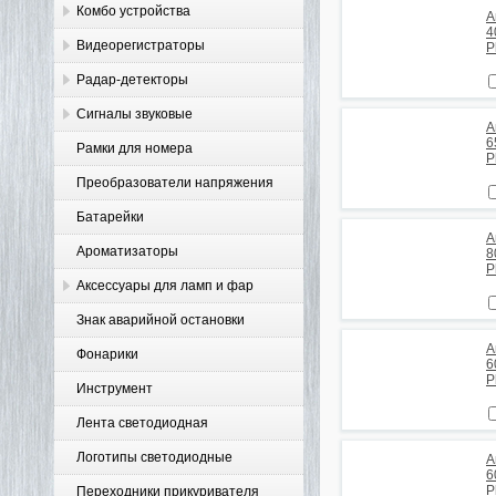
Комбо устройства
А
4
Видеорегистраторы
P
Радар-детекторы
Сигналы звуковые
А
6
Рамки для номера
P
Преобразователи напряжения
Батарейки
А
Ароматизаторы
8
P
Аксессуары для ламп и фар
Знак аварийной остановки
А
Фонарики
6
P
Инструмент
Лента светодиодная
Логотипы светодиодные
А
6
P
Переходники прикуривателя