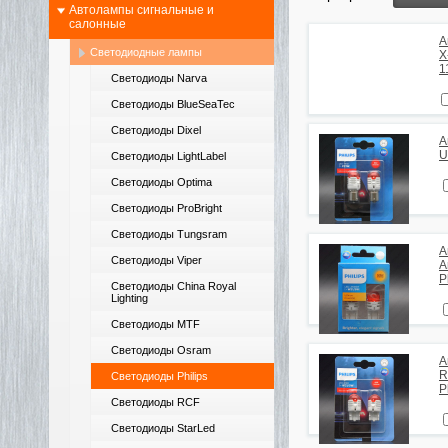
Автолампы сигнальные и
салонные
А
Светодиодные лампы
X
1
Светодиоды Narva
Светодиоды BlueSeaTec
Светодиоды Dixel
А
U
Светодиоды LightLabel
Светодиоды Optima
Светодиоды ProBright
Светодиоды Tungsram
А
Светодиоды Viper
A
P
Светодиоды China Royal
Lighting
Светодиоды MTF
Светодиоды Osram
А
R
Светодиоды Philips
P
Светодиоды RCF
Светодиоды StarLed