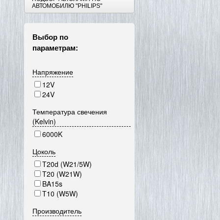
АВТОМОБИЛЮ "PHILIPS"
Выбор по
параметрам:
Напряжение
12V
24V
Температура свечения
(Kelvin)
6000K
Цоколь
T20d (W21/5W)
T20 (W21W)
BA15s
T10 (W5W)
Производитель