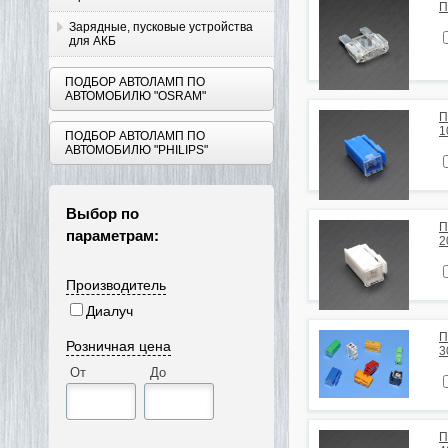
П
Зарядные, пусковые устройства
для АКБ
ПОДБОР АВТОЛАМП ПО
АВТОМОБИЛЮ "OSRAM"
П
1
ПОДБОР АВТОЛАМП ПО
АВТОМОБИЛЮ "PHILIPS"
Выбор по
П
параметрам:
2
Производитель
Диалуч
П
Розничная цена
3
От
До
П