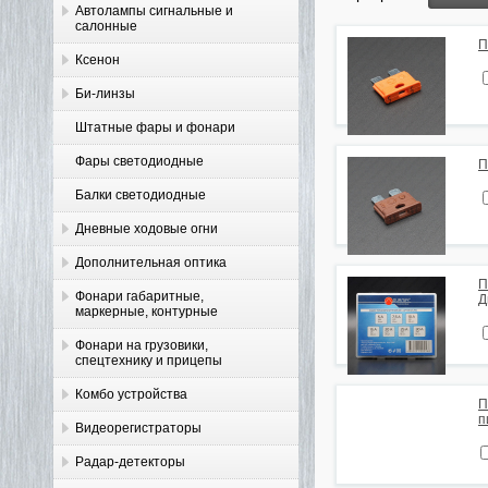
Автолампы сигнальные и
салонные
П
Ксенон
Би-линзы
Штатные фары и фонари
Фары светодиодные
П
Балки светодиодные
Дневные ходовые огни
Дополнительная оптика
П
Фонари габаритные,
Д
маркерные, контурные
Фонари на грузовики,
спецтехнику и прицепы
Комбо устройства
П
п
Видеорегистраторы
Радар-детекторы