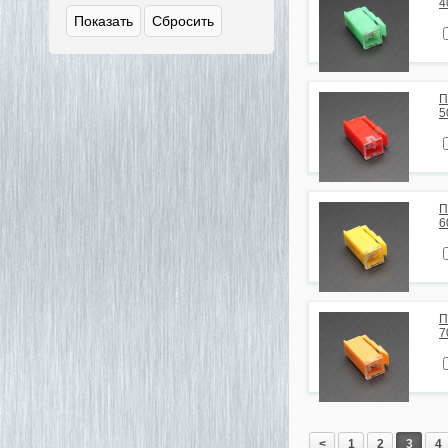
4
П
5
П
6
П
7
<
1
2
3
4