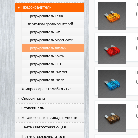
П
Предохранители
Предохранитель Tesla
Держатели предохранителей
Предохранитель K&S
П
Предохранитель MegaPower
Предохранитель Диалуч
Предохранитель Който
Предохранитель CBT
Предохранители ProSvet
П
Предохранители Pacific
Компрессора атомобильные
Спецсигналы
П
Стопсигналы
Установочные принадлежности
Лента светоотражающая
Щетки стеклоочистителя