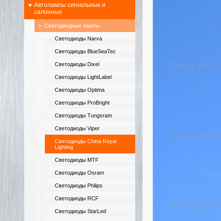
Автолампы сигнальные и
салонные
Светодиодные лампы
Светодиоды Narva
Светодиоды BlueSeaTec
Светодиоды Dixel
Светодиоды LightLabel
Светодиоды Optima
Светодиоды ProBright
Светодиоды Tungsram
Светодиоды Viper
Светодиоды China Royal
Lighting
Светодиоды MTF
Светодиоды Osram
Светодиоды Philips
Светодиоды RCF
Светодиоды StarLed