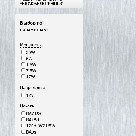
АВТОМОБИЛЮ "PHILIPS"
Выбор по
параметрам:
Мощность
20W
6W
1.5W
7.5W
17W
Напряжение
12V
Цоколь
BAY15d
BA15d
T20d (W21/5W)
BA9s