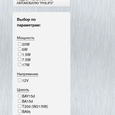
АВТОМОБИЛЮ "PHILIPS"
Выбор по
параметрам:
Мощность
20W
6W
1.5W
7.5W
17W
Напряжение
12V
Цоколь
BAY15d
BA15d
T20d (W21/5W)
BA9s