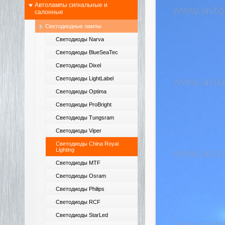
Автолампы сигнальные и
салонные
Светодиодные лампы
Светодиоды Narva
Светодиоды BlueSeaTec
Светодиоды Dixel
Светодиоды LightLabel
Светодиоды Optima
Светодиоды ProBright
Светодиоды Tungsram
Светодиоды Viper
Светодиоды China Royal
Lighting
Светодиоды MTF
Светодиоды Osram
Светодиоды Philips
Светодиоды RCF
Светодиоды StarLed