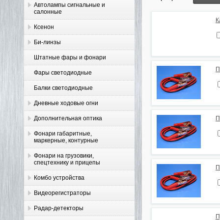
Автолампы сигнальные и
салонные
К
Ксенон
Би-линзы
Штатные фары и фонари
П
Фары светодиодные
Балки светодиодные
Дневные ходовые огни
Дополнительная оптика
П
Фонари габаритные,
маркерные, контурные
Фонари на грузовики,
спецтехнику и прицепы
П
Комбо устройства
Видеорегистраторы
Радар-детекторы
П