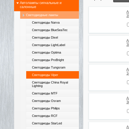
Автолампы сигнальные и
салонные
А
Светодиодные лампы
3
Светодиоды Narva
Светодиоды BlueSeaTec
Светодиоды Dixel
А
3
Светодиоды LightLabel
Светодиоды Optima
Светодиоды ProBright
Светодиоды Tungsram
А
1
Светодиоды Viper
Светодиоды China Royal
Lighting
Светодиоды MTF
А
Светодиоды Osram
3
Светодиоды Philips
Светодиоды RCF
Светодиоды StarLed
А