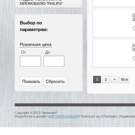
АВТОМОБИЛЮ "PHILIPS"
А
3
Выбор по
параметрам:
Розничная цена
А
W
От
До
1
2
>
Все
Copyright © 2013 “Автосвет”.
Разработка и дизайн «
АВТОМАТИЗАЦИЯ
» Работает на 1СБитрикс: Управлен