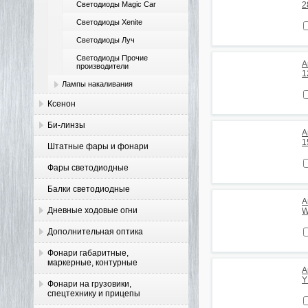
Светодиоды Magic Car
2
Светодиоды Xenite
Светодиоды Луч
Светодиоды Прочие
А
производители
1
Лампы накаливания
Ксенон
Би-линзы
А
1
Штатные фары и фонари
Фары светодиодные
Балки светодиодные
А
Дневные ходовые огни
W
Дополнительная оптика
Фонари габаритные,
маркерные, контурные
А
Y
Фонари на грузовики,
спецтехнику и прицепы