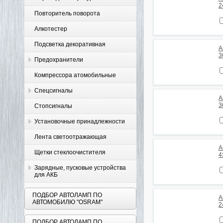
2
Повторитель поворота
Алкотестер
Подсветка декоративная
А
3
Предохранители
Компрессора атомобильные
Спецсигналы
А
3
Стопсигналы
Установочные принадлежности
Лента светоотражающая
А
Щетки стеклоочистителя
4
Зарядные, пусковые устройства
для АКБ
ПОДБОР АВТОЛАМП ПО
А
АВТОМОБИЛЮ "OSRAM"
2
ПОДБОР АВТОЛАМП ПО